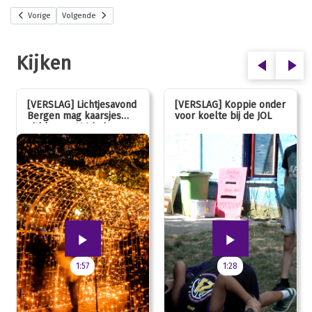
Vorige
Volgende
Kijken
[VERSLAG] Lichtjesavond
[VERSLAG] Koppie onder
Bergen mag kaarsjes
voor koelte bij de JOL
uitblazen: 100 jarig
jubileum!
1:57
1:28