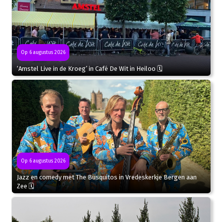
Op 6 augustus 2026
‘Amstel Live in de Kroeg’ in Café De Wit in Heiloo 🗓
Op 6 augustus 2026
Jazz en comedy met The Busquitos in Vredeskerkje Bergen aan
Zee 🗓