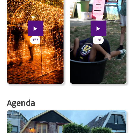
1:57
1:28
Agenda