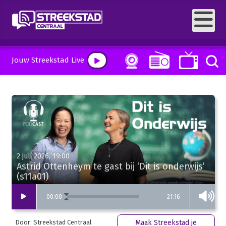
Jouw Streekstad Live
2 juli 2026, 19:00
Astrid Ottenheym te gast bij ‘Dit is onderwijs’
(s11a01)
21:16
00
:
00
Door: Streekstad Centraal
Maak Streekstad je