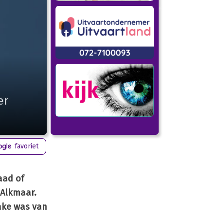
er
favoriet
aad of
 Alkmaar.
ake was van