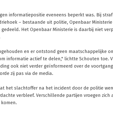
n informatiepositie eveneens beperkt was. Bij strafr
ehoek – bestaande uit politie, Openbaar Ministerie
gedeeld. Het Openbaar Ministerie is daarbij niet ver
.
ngehouden en er ontstond geen maatschappelijke on
m informatie actief te delen," lichtte Schouten toe. 
lding ook niet verder geïnformeerd over de voortgang
rde zij pas via de media.
t het slachtoffer na het incident door de politie we
dachte verbleef. Verschillende partijen vroegen zich 
n komen.