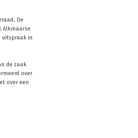
eraad. De
et Alkmaarse
 uitspraak in
van de zaak
ormeerd over
et over een