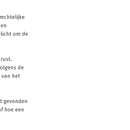
echtelijke
 en
plicht om de
rust.
Volgens de
 van het
rd gevonden
af hoe een