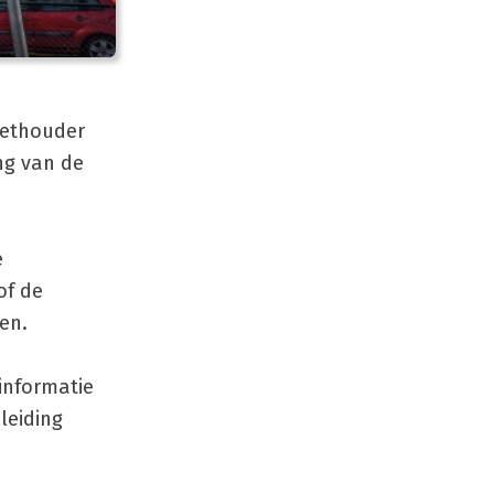
 wethouder
ng van de
e
of de
en.
informatie
leiding