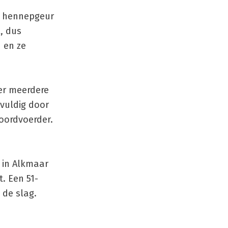
e hennepgeur
, dus
 en ze
er meerdere
vuldig door
woordvoerder.
 in Alkmaar
. Een 51-
 de slag.