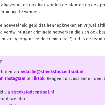
afgevoerd, en ook hier worden de planten en de app
nietigd te worden.
te hoeveelheid geld dat hennepkwekerijen vrijwel alti
eld verdwijnt naar criminele netwerken die zich ook b
n van georganiseerde criminaliteit", aldus de teaml
?
erhalen via
redactie@streekstadcentraal.nl
er
,
Instagram
of
TikTok
. Reageer, discussieer en deel
jd via
streekstadcentraal.nl
 radiozender