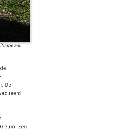
ituatie aan.
 de
e
n. De
ëvacueerd
n
0 euro. Een