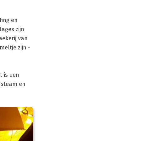
fing en
ages zijn
ekerij van
eltje zijn -
t is een
gsteam en