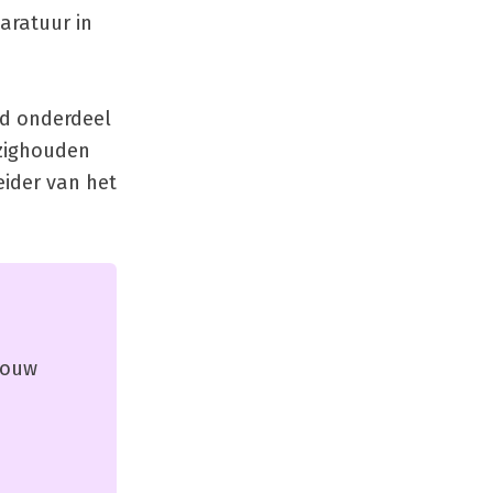
aratuur in
jd onderdeel
ezighouden
eider van het
 jouw