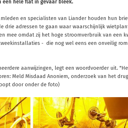
 een hele flat in gevaar bleek.
amleden en specialisten van Liander houden hun brie
 drie adressen te gaan waar waarschijnlijk wietplant
en mee omdat zij het hoge stroomverbruik van een kw
ekinstallaties - die nog wel eens een onveilig romm
erdere aanwijzingen, legt een woordvoerder uit. "He
oren: Meld Misdaad Anoniem, onderzoek van het dru
oopt door onder de foto)