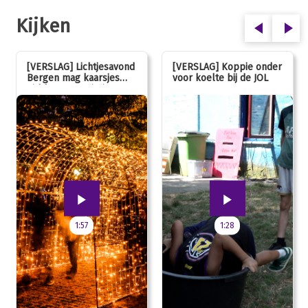
Kijken
[VERSLAG] Lichtjesavond
[VERSLAG] Koppie onder
Bergen mag kaarsjes
voor koelte bij de JOL
uitblazen: 100 jarig
jubileum!
1:57
1:28