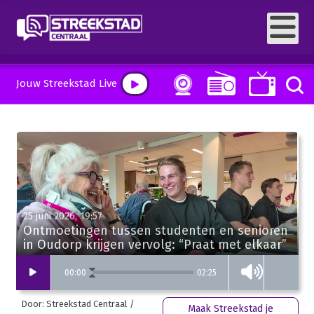
Jouw Streekstad Live
25 juni 2026, 19:57
Ontmoetingen tussen studenten en senioren
in Oudorp krijgen vervolg: “Praat met elkaar”
02:25
00
:
00
Door: Streekstad Centraal /
Maak Streekstad je