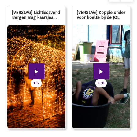
[VERSLAG] Lichtjesavond
[VERSLAG] Koppie onder
Bergen mag kaarsjes
voor koelte bij de JOL
uitblazen: 100 jarig
jubileum!
1:57
1:28