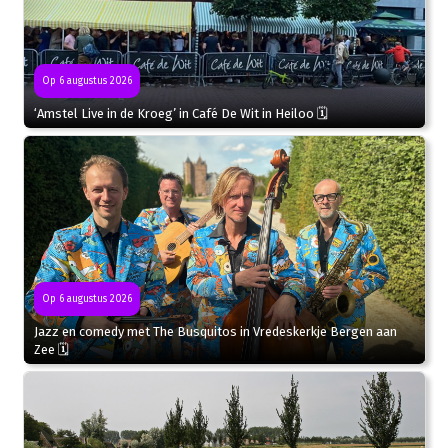
Op 6 augustus 2026
‘Amstel Live in de Kroeg’ in Café De Wit in Heiloo 🗓
Op 6 augustus 2026
Jazz en comedy met The Busquitos in Vredeskerkje Bergen aan
Zee 🗓