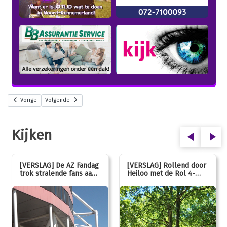
Vorige
Volgende
Kijken
[VERSLAG] De AZ Fandag
[VERSLAG] Rollend door
trok stralende fans aan,
Heiloo met de Rol 4-
van jong tot oud!
Daagse