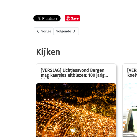
Save
Vorige
Volgende
Kijken
stemmen op
[VERSLAG] Lichtjesavond Bergen
[VER
mag kaarsjes uitblazen: 100 jarig
koelt
jubileum!