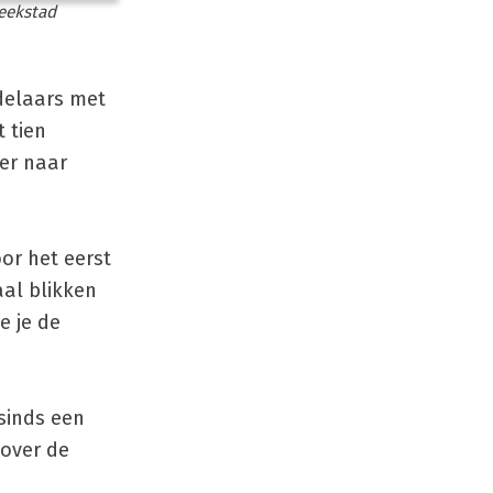
reekstad
ndelaars met
t tien
ker naar
or het eerst
aal blikken
e je de
sinds een
 over de