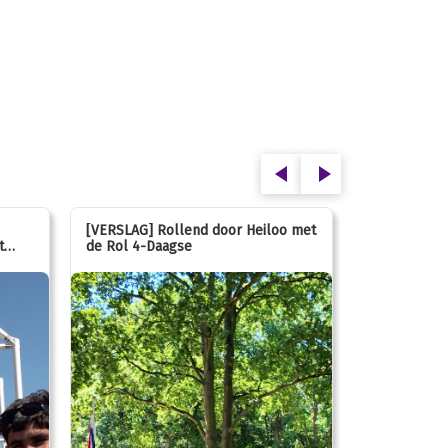
[VERSLAG] Rollend door Heiloo met
[VERSLAG] K
t
de Rol 4-Daagse
hún favorie
speeltuin