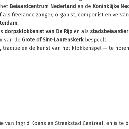
 het
Beiaardcentrum Nederland
en de
Koninklijke Ne
ief als freelance zanger, organist, componist en verv
sterdam
.
ls
dorpsklokkenist van De Rijp
en als
stadsbeiaardier
on van de
Grote of Sint-Laurenskerk
bespeelt.
, traditie en de kunst van het klokkenspel — te horen
ie van Ingrid Koens en Streekstad Centraal, en is te b