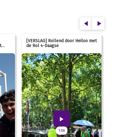
[VERSLAG] Rollend door Heiloo met
[VERSLAG] K
t
de Rol 4-Daagse
hún favorie
speeltuin
1:06