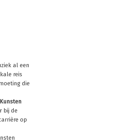
ziek al een
ikale reis
tmoeting die
 Kunsten
 bij de
arrière op
unsten