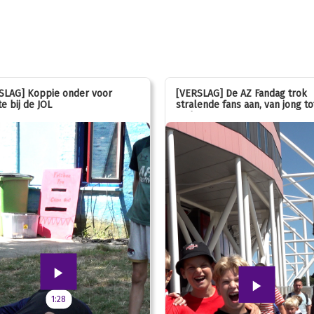
SLAG] Koppie onder voor
[VERSLAG] De AZ Fandag trok
e bij de JOL
stralende fans aan, van jong to
oud!
1:28