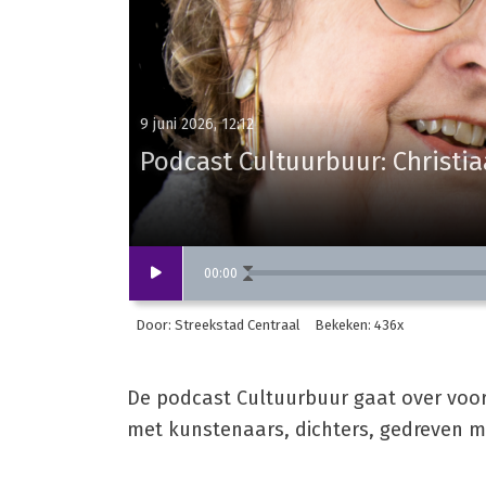
9 juni 2026, 12:12
Podcast Cultuurbuur: Christi
00
:
00
Door: Streekstad Centraal
Bekeken: 436x
De podcast Cultuurbuur gaat over voor
met kunstenaars, dichters, gedreven 