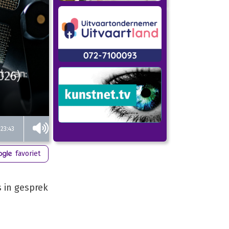
026)
23:43
favoriet
 in gesprek