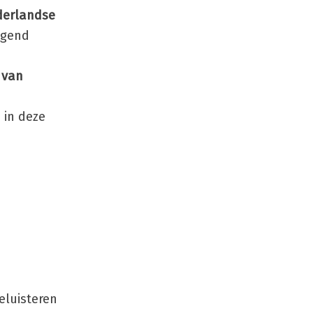
derlandse
angend
 van
 in deze
eluisteren