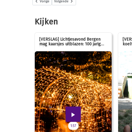
Vorige
Volgende
Kijken
stemmen op
[VERSLAG] Lichtjesavond Bergen
[VER
mag kaarsjes uitblazen: 100 jarig
koelt
jubileum!
1:57