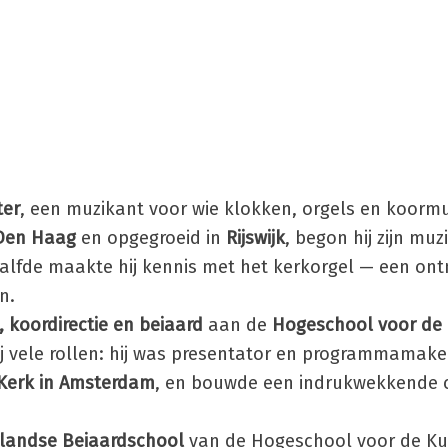
ter
, een muzikant voor wie klokken, orgels en koormu
Den Haag
en opgegroeid in
Rijswijk
, begon hij zijn muz
waalfde maakte hij kennis met het kerkorgel — een on
n.
, koordirectie en beiaard
aan de
Hogeschool voor de
ij vele rollen: hij was presentator en programmamaker
Kerk in Amsterdam
, en bouwde een indrukwekkende c
landse Beiaardschool
van de Hogeschool voor de K