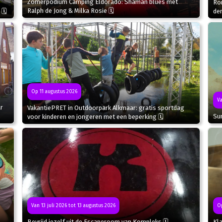
Zomerpodium Camping Eldorado: Shaman blues met
Ron
Ralph de Jong & Milka Rosie 🗓
 🗓
de
Op 11 augustus 2026
Va
r
VakantiePRET in Outdoorpark Alkmaar: gratis sportdag
Sun
voor kinderen en jongeren met een beperking 🗓
Van 13 juli 2026 tot 13 augustus 2026
Op
Bevrijd jezelf uit de Escaperoom van Kompleks 🗓
Kla