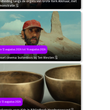
dleiding langs de orgels van Grote Kerk Alkmaar, met
monstratie 🗓
n 12 augustus 2026 tot 16 augustus 2026
set cinema: buitenbios bij Ten Westen 🗓
 13 augustus 2026
nkenreis voor Kids in Bibliotheek Heerhugowaard 🗓