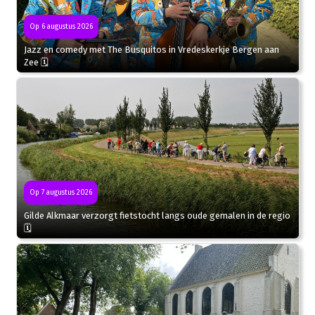
Op 6 augustus 2026
Jazz en comedy met The Busquitos in Vredeskerkje Bergen aan
Zee 🗓
Op 7 augustus 2026
Gilde Alkmaar verzorgt fietstocht langs oude gemalen in de regio
🗓