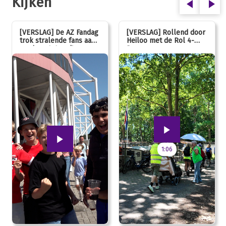
Kijken
[VERSLAG] De AZ Fandag
[VERSLAG] Rollend door
trok stralende fans aan,
Heiloo met de Rol 4-
van jong tot oud!
Daagse
1:06