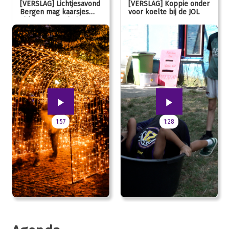
[VERSLAG] Lichtjesavond
[VERSLAG] Koppie onder
Bergen mag kaarsjes
voor koelte bij de JOL
uitblazen: 100 jarig
jubileum!
1:57
1:28