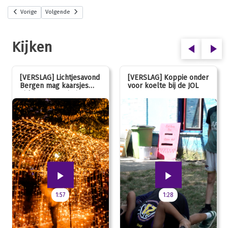
Vorige
Volgende
Kijken
[VERSLAG] Lichtjesavond
[VERSLAG] Koppie onder
Bergen mag kaarsjes
voor koelte bij de JOL
uitblazen: 100 jarig
jubileum!
1:57
1:28