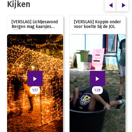
Kijken
[VERSLAG] Lichtjesavond
[VERSLAG] Koppie onder
Bergen mag kaarsjes
voor koelte bij de JOL
uitblazen: 100 jarig
jubileum!
1:57
1:28