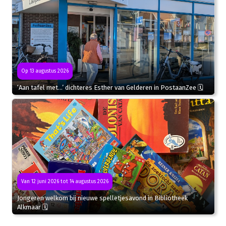
Op 13 augustus 2026
‘Aan tafel met…’ dichteres Esther van Gelderen in PostaanZee 🗓
Van 12 juni 2026 tot 14 augustus 2026
Jongeren welkom bij nieuwe spelletjesavond in Bibliotheek
Alkmaar 🗓