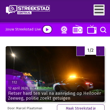
Jouw Streekstad Live
1/2
<
>
112
12 april 2026, 07:49
Fietser hard ten val na aanrijding op Heilooër
Zeeweg, politie zoekt getuigen
Door: Marcel Plaatsman
Maak Streekstad je