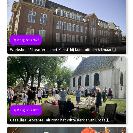
Op 8 augustus 2026
Workshop ‘Filosoferen met Kunst’ bij Kunstuitleen Alkmaar 🗓
Op 8 augustus 2026
Gezellige Brocante Fair rond het Witte Kerkje van Groet 🗓