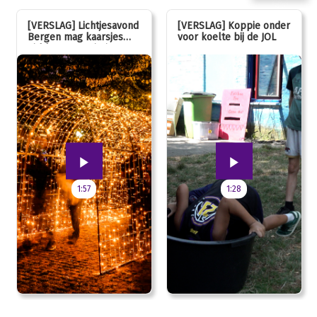
[VERSLAG] Lichtjesavond
[VERSLAG] Koppie onder
Bergen mag kaarsjes
voor koelte bij de JOL
uitblazen: 100 jarig
jubileum!
1:57
1:28