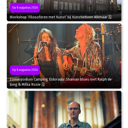
Op 8 augustus 2026
Workshop ‘Filosoferen met Kunst’ bij Kunstuitleen Alkmaar 🗓
Op 8 augustus 2026
Zomerpodium Camping Eldorado: Shaman blues met Ralph de
Jong & Milka Rosie 🗓