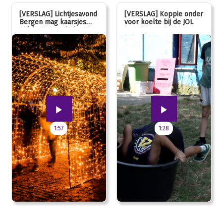
[VERSLAG] Lichtjesavond
[VERSLAG] Koppie onder
Bergen mag kaarsjes
voor koelte bij de JOL
uitblazen: 100 jarig
jubileum!
1:57
1:28