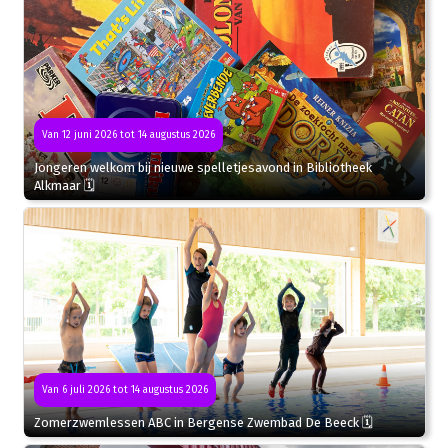
Van 12 juni 2026 tot 14 augustus 2026
Jongeren welkom bij nieuwe spelletjesavond in Bibliotheek
Alkmaar 🗓
Van 6 juli 2026 tot 14 augustus 2026
Zomerzwemlessen ABC in Bergense Zwembad De Beeck 🗓