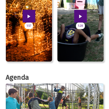
1:57
1:28
Agenda