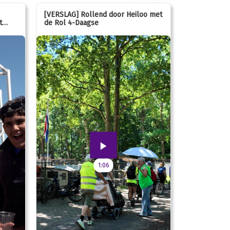
[VERSLAG] Rollend door Heiloo met
[VERSLAG] K
t
de Rol 4-Daagse
hún favorie
speeltuin
1:06