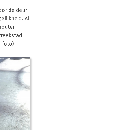
oor de deur
lijkheid. Al
 houten
treekstad
 foto)