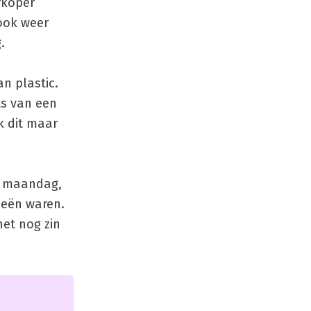
rkoper
ook weer
.
n plastic.
ts van een
k dit maar
p maandag,
leeën waren.
het nog zin