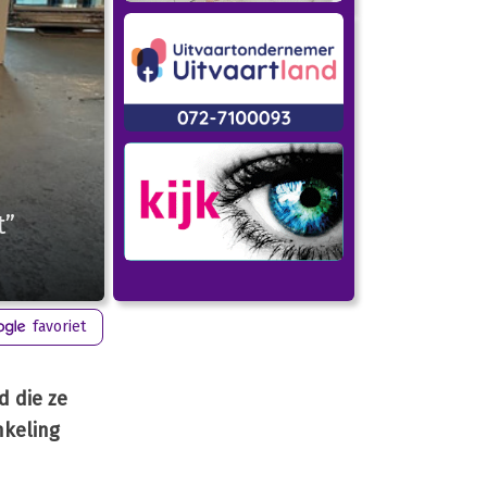
t”
favoriet
d die ze
nkeling