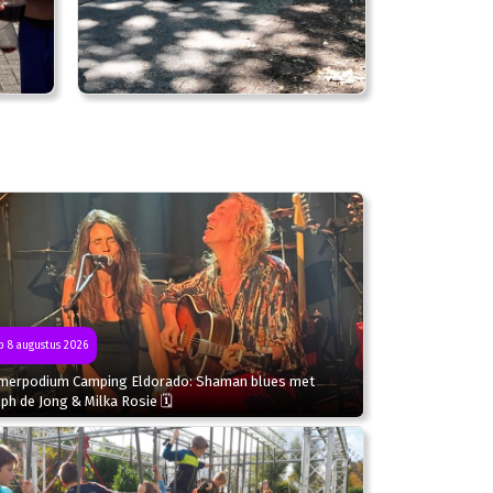
 8 augustus 2026
merpodium Camping Eldorado: Shaman blues met
ph de Jong & Milka Rosie 🗓