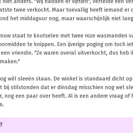
iet anders. "Wij hadden er vijftien", vertelde een ve
atste twee verkocht. Maar toevallig heeft iemand er 
ond het middaguur nog, maar waarschijnlijk niet lang
uw staat te knutselen met twee roze wasmanden va
oormidden te knippen. Een ijverige poging om toch ie
 een vriendin. "Ze waren overal uitverkocht, dus heb i
 maken."
g wél sleeën staan. De winkel is standaard dicht o
et bij stilstonden dat er dinsdag misschien nog wel s
r, nog een paar over heeft. Al is een andere vraag of 
n.
?