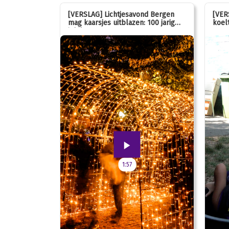
stemmen op
[VERSLAG] Lichtjesavond Bergen
[VER
mag kaarsjes uitblazen: 100 jarig
koelt
jubileum!
1:57