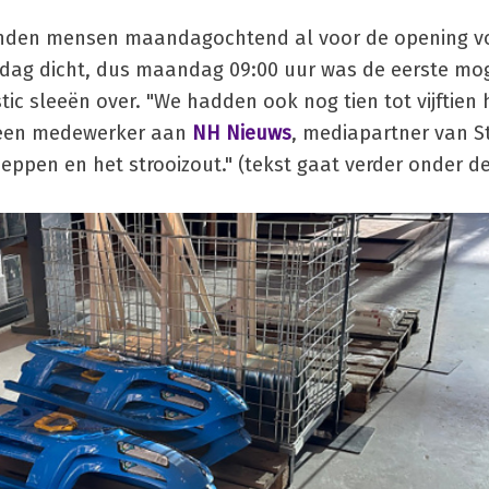
stonden mensen maandagochtend al voor de opening v
ndag dicht, dus maandag 09:00 uur was de eerste moge
tic sleeën over. "We hadden ook nog tien tot vijftien
lt een medewerker aan
NH Nieuws
, mediapartner van S
eppen en het strooizout." (tekst gaat verder onder de