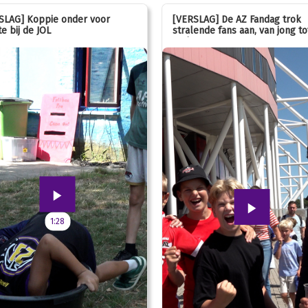
SLAG] Koppie onder voor
[VERSLAG] De AZ Fandag trok
e bij de JOL
stralende fans aan, van jong to
oud!
1:28