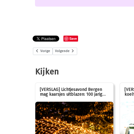
Save
Vorige
Volgende
Kijken
stemmen op
[VERSLAG] Lichtjesavond Bergen
[VER
mag kaarsjes uitblazen: 100 jarig
koelt
jubileum!