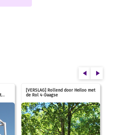
[VERSLAG] Rollend door Heiloo met
[VERSLAG] K
t
de Rol 4-Daagse
hún favorie
speeltuin