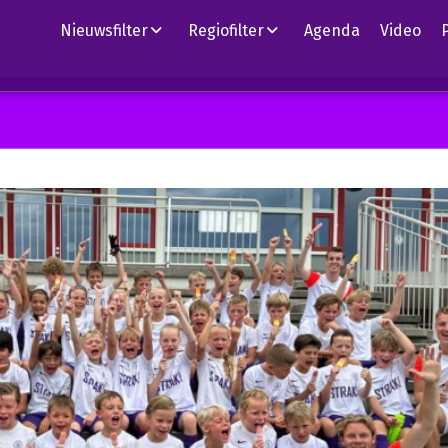
Nieuwsfilter
Regiofilter
Agenda
Video