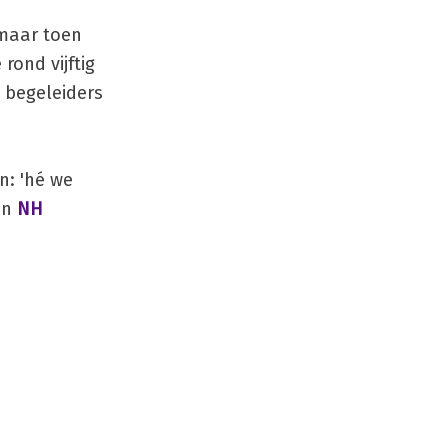
 maar toen
rond vijftig
 begeleiders
n: 'hé we
en
NH