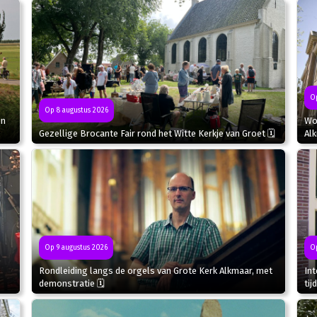
Op
Op 8 augustus 2026
in
Wor
Gezellige Brocante Fair rond het Witte Kerkje van Groet 🗓
Al
Op 9 augustus 2026
Op
Rondleiding langs de orgels van Grote Kerk Alkmaar, met
In
demonstratie 🗓
tij