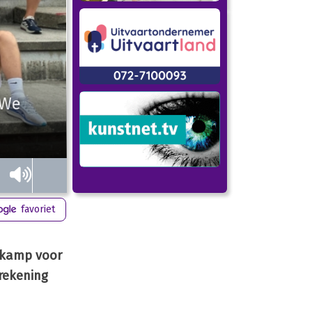
“We
favoriet
erkamp voor
rekening