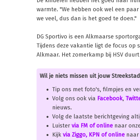
De kinderen hebben het goed naar hun 
warmte. "We hebben ook wel een paar k
we veel, dus dan is het goed te doen."
DG Sportivo is een Alkmaarse sportorga
Tijdens deze vakantie ligt de focus op 
Alkmaar. Het zomerkamp bij HSV duurt 
Wil je niets missen uit jouw Streekstad
Tip ons met foto's, filmpjes en v
Volg ons ook via
Facebook
,
Twitt
nieuws.
Volg de laatste berichtgeving alti
Luister
via FM of online
naar onze
Kijk
via Ziggo, KPN of online
naar 