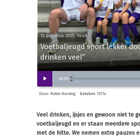
13 augustus 2025, 14:48
Voetbaljeugd sport lekker do
drinken veel”
00
:
00
Door: Robin Korving
Bekeken: 1371x
Veel drinken, ijsjes en gewoon niet te
voetbaljeugd en er staan meerdere sp
met de hitte. We nemen extra pauzes e