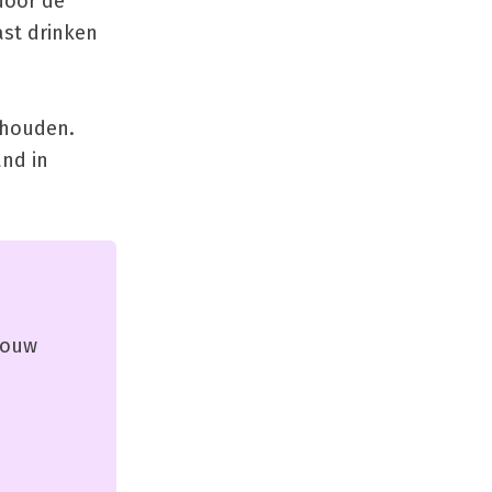
door de
ast drinken
 houden.
and in
 jouw