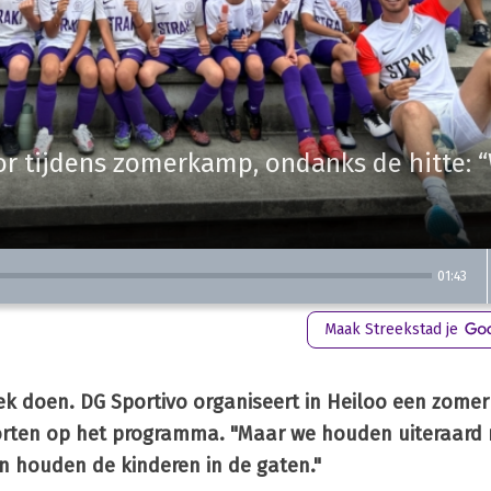
or tijdens zomerkamp, ondanks de hitte: 
01:43
Maak Streekstad je
 gek doen. DG Sportivo organiseert in Heiloo een zom
orten op het programma. "Maar we houden uiteraard 
n houden de kinderen in de gaten."