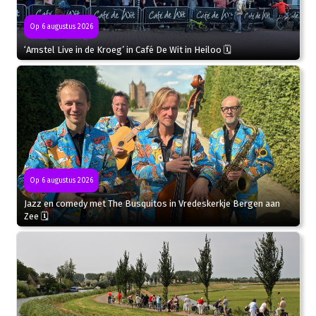
Op 6 augustus 2026
‘Amstel Live in de Kroeg’ in Café De Wit in Heiloo 🗓
Op 6 augustus 2026
Jazz en comedy met The Busquitos in Vredeskerkje Bergen aan
Zee 🗓