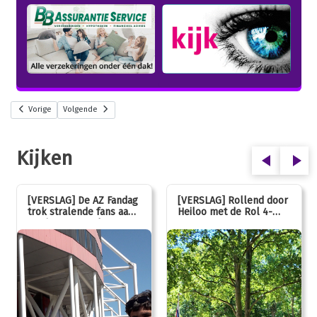
Vorige
Volgende
Kijken
[VERSLAG] De AZ Fandag
[VERSLAG] Rollend door
trok stralende fans aan,
Heiloo met de Rol 4-
van jong tot oud!
Daagse