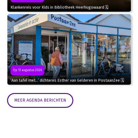
Klankenreis voor Kids in Bibliotheek Heerhugowaard 🗓
Op 13 augustus 2026
‘Aan tafel met…’ dichteres Esther van Gelderen in PostaanZee 🗓
MEER AGENDA BERICHTEN