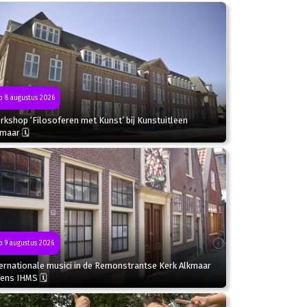
 8 augustus 2026
kshop ‘Filosoferen met Kunst’ bij Kunstuitleen
kmaar 🗓
 9 augustus 2026
ternationale musici in de Remonstrantse Kerk Alkmaar
dens IHMS 🗓