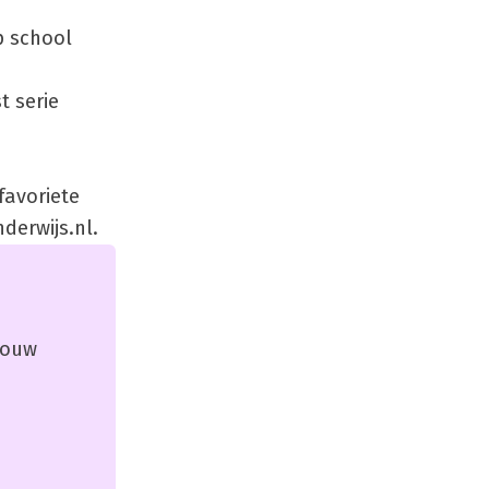
p school
t serie
favoriete
derwijs.nl.
 jouw