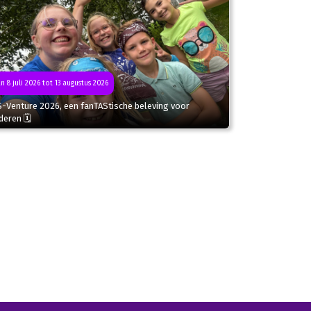
n 8 juli 2026 tot 13 augustus 2026
S-Venture 2026, een fanTAStische beleving voor
deren 🗓