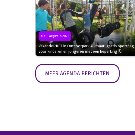
Op 11 augustus 2026
VakantiePRET in Outdoorpark Alkmaar: gratis sportdag
voor kinderen en jongeren met een beperking 🗓
MEER AGENDA BERICHTEN