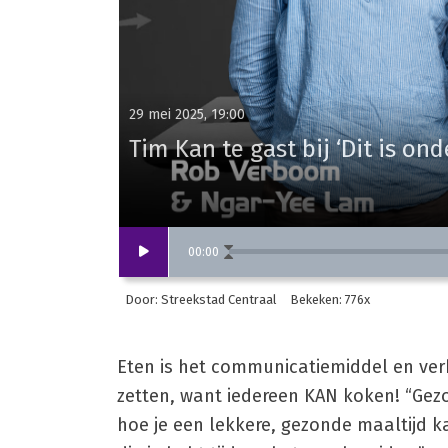
29 mei 2025, 19:00
Tim Kan te gast bij ‘Dit is ond
00
:
00
Door: Streekstad Centraal
Bekeken: 776x
Eten is het communicatiemiddel en ver
zetten, want iedereen KAN koken! “Gezo
hoe je een lekkere, gezonde maaltijd 