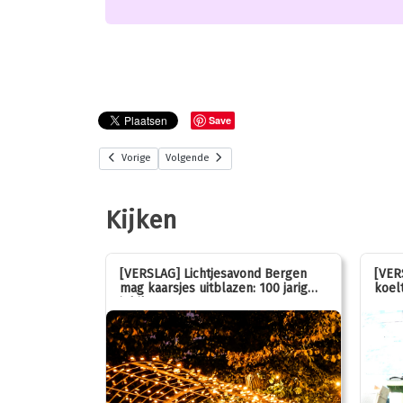
Save
Vorige
Volgende
Kijken
stemmen op
[VERSLAG] Lichtjesavond Bergen
[VER
mag kaarsjes uitblazen: 100 jarig
koelt
jubileum!