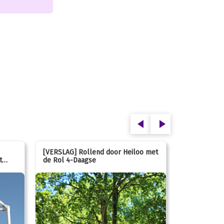
[VERSLAG] Rollend door Heiloo met
[VERSLAG] K
t
de Rol 4-Daagse
hún favorie
speeltuin