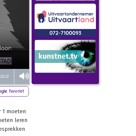
26:22
favoriet
r 1 moeten
oeten leren
gesprekken