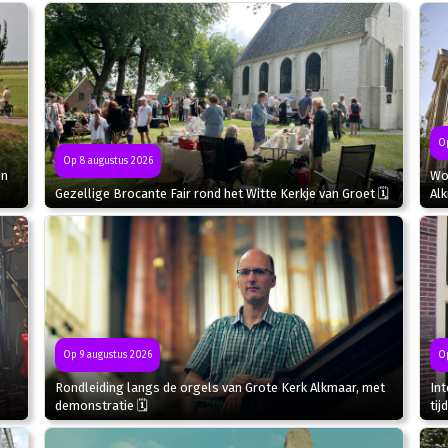
Op
Op 8 augustus 2026
in
Wor
Gezellige Brocante Fair rond het Witte Kerkje van Groet 🗓
Al
Op 9 augustus 2026
Op
Rondleiding langs de orgels van Grote Kerk Alkmaar, met
In
demonstratie 🗓
tij