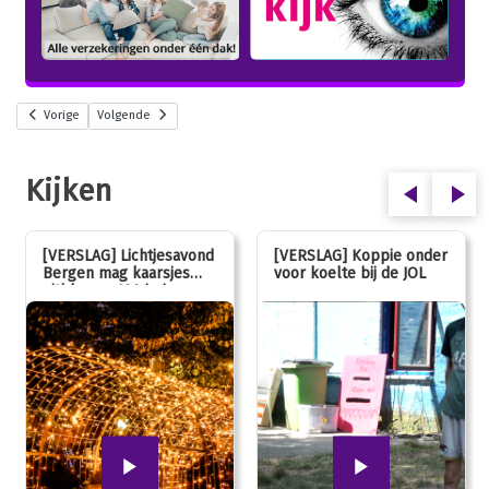
Vorige
Volgende
Kijken
[VERSLAG] Lichtjesavond
[VERSLAG] Koppie onder
Bergen mag kaarsjes
voor koelte bij de JOL
uitblazen: 100 jarig
jubileum!