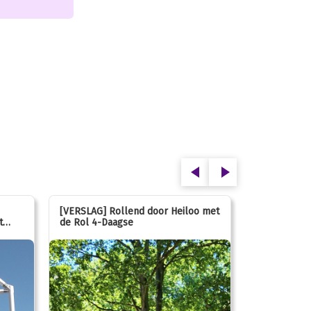
[VERSLAG] Rollend door Heiloo met
[VERSLAG] K
t
de Rol 4-Daagse
hún favorie
speeltuin