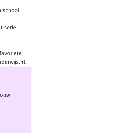
p school
t serie
favoriete
derwijs.nl.
 jouw