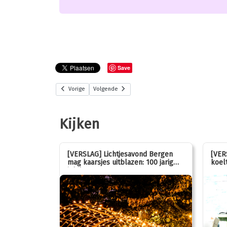
Save
Vorige
Volgende
Kijken
stemmen op
[VERSLAG] Lichtjesavond Bergen
[VER
mag kaarsjes uitblazen: 100 jarig
koelt
jubileum!