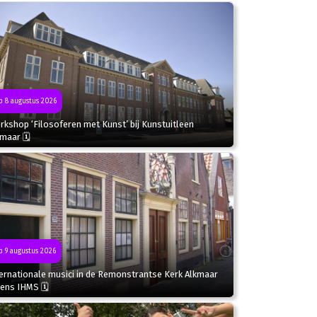
 8 augustus 2026
kshop ‘Filosoferen met Kunst’ bij Kunstuitleen
kmaar 🗓
 9 augustus 2026
ternationale musici in de Remonstrantse Kerk Alkmaar
dens IHMS 🗓