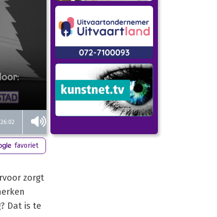
26:02
favoriet
rvoor zorgt
merken
 Dat is te