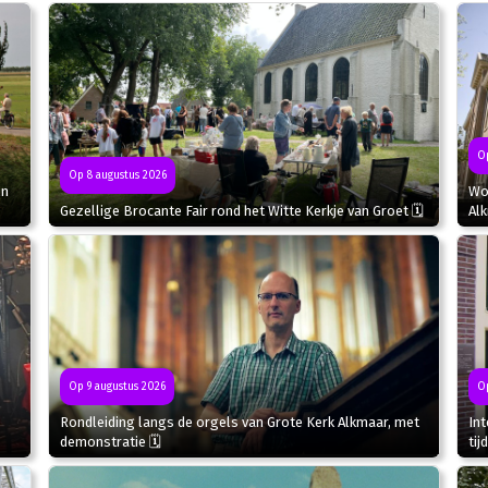
Op
Op 8 augustus 2026
in
Wor
Gezellige Brocante Fair rond het Witte Kerkje van Groet 🗓
Al
Op 9 augustus 2026
Op
Rondleiding langs de orgels van Grote Kerk Alkmaar, met
In
demonstratie 🗓
tij