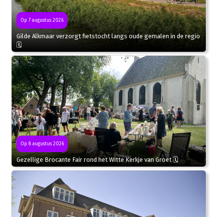
Op 7 augustus 2026
Gilde Alkmaar verzorgt fietstocht langs oude gemalen in de regio
🗓
Op 8 augustus 2026
Gezellige Brocante Fair rond het Witte Kerkje van Groet 🗓