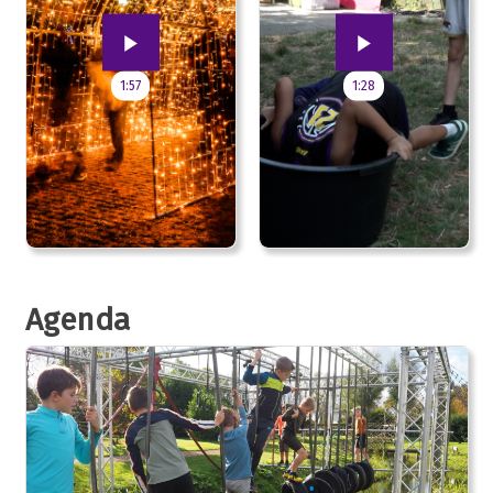
1:57
1:28
Agenda