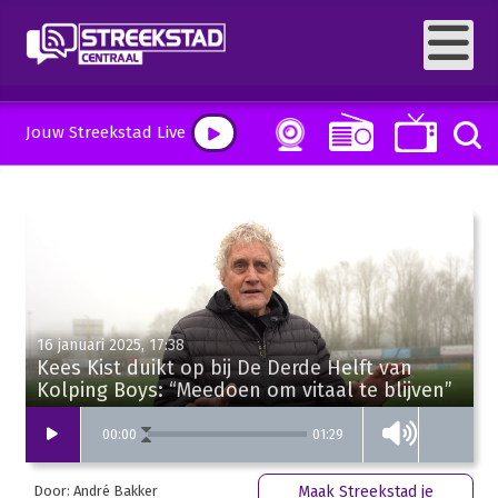
Jouw Streekstad Live
16 januari 2025, 17:38
Kees Kist duikt op bij De Derde Helft van
Kolping Boys: “Meedoen om vitaal te blijven”
01:29
00
:
00
Door: André Bakker
Maak Streekstad je