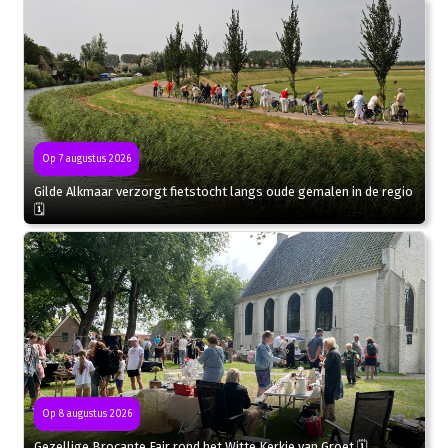
Op 7 augustus 2026
Gilde Alkmaar verzorgt fietstocht langs oude gemalen in de regio
🗓
Op 8 augustus 2026
Gezellige Brocante Fair rond het Witte Kerkje van Groet 🗓