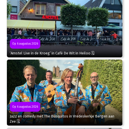
Op 6 augustus 2026
‘Amstel Live in de Kroeg’ in Café De Wit in Heiloo 🗓
Op 6 augustus 2026
Jazz en comedy met The Busquitos in Vredeskerkje Bergen aan
Zee 🗓