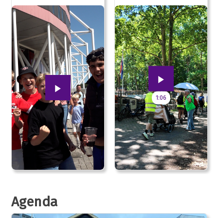
van jong tot oud!
Daagse
1:06
Agenda