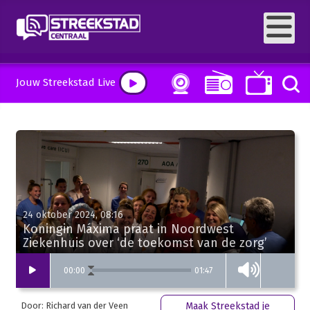
Jouw Streekstad Live
24 oktober 2024, 08:16
Koningin Máxima praat in Noordwest
Ziekenhuis over ‘de toekomst van de zorg’
01:47
00
:
00
Door: Richard van der Veen
Maak Streekstad je