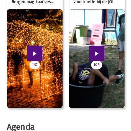
Bergen mag kaarsjes
voor koelte bij de JOL
uitblazen: 100 jarig
jubileum!
1:57
1:28
Agenda