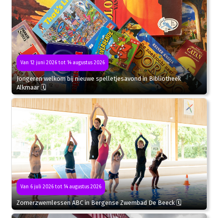
Van 12 juni 2026 tot 14 augustus 2026
Jongeren welkom bij nieuwe spelletjesavond in Bibliotheek
Alkmaar 🗓
Van 6 juli 2026 tot 14 augustus 2026
Zomerzwemlessen ABC in Bergense Zwembad De Beeck 🗓