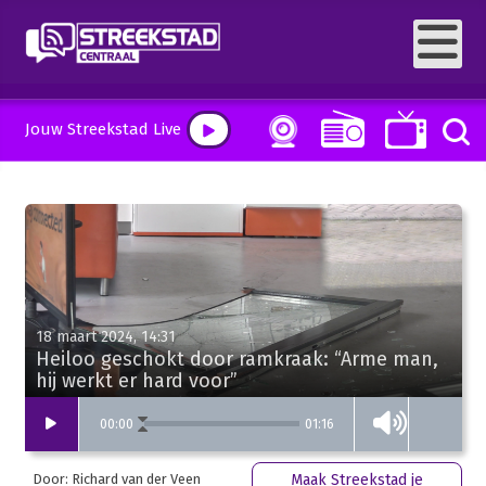
Jouw Streekstad Live
18 maart 2024, 14:31
Heiloo geschokt door ramkraak: “Arme man,
hij werkt er hard voor”
01:16
00
:
00
Door: Richard van der Veen
Maak Streekstad je