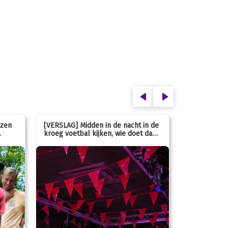
ezen
[VERSLAG] Midden in de nacht in de
[INFO] Hoe g
kroeg voetbal kijken, wie doet dan
met de mass
nou?