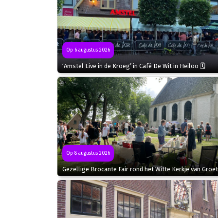
Op 6 augustus 2026
‘Amstel Live in de Kroeg’ in Café De Wit in Heiloo 🗓
Op 8 augustus 2026
Gezellige Brocante Fair rond het Witte Kerkje van Groet