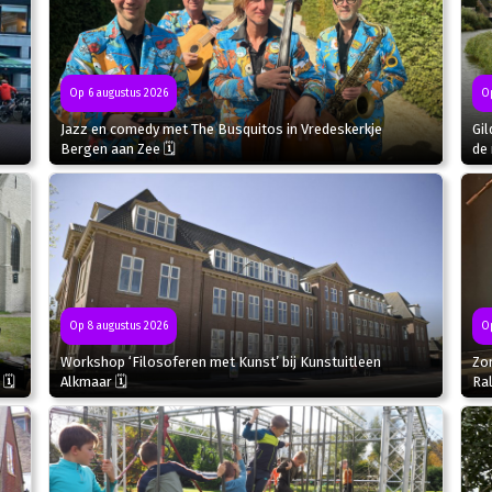
Op 6 augustus 2026
Op
Jazz en comedy met The Busquitos in Vredeskerkje
Gil
Bergen aan Zee 🗓
de 
Op
Op 8 augustus 2026
Zo
Workshop ‘Filosoferen met Kunst’ bij Kunstuitleen
Ral
 🗓
Alkmaar 🗓