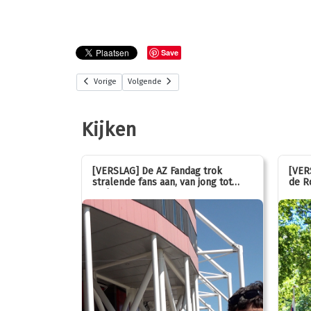
Save
Vorige
Volgende
Kijken
stemmen op
[VERSLAG] De AZ Fandag trok
[VER
stralende fans aan, van jong tot
de R
oud!