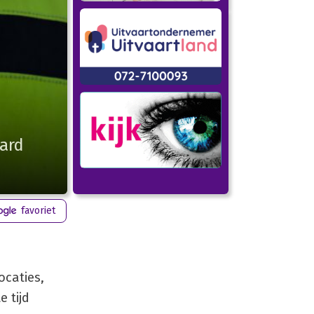
ard
favoriet
ocaties,
 tijd