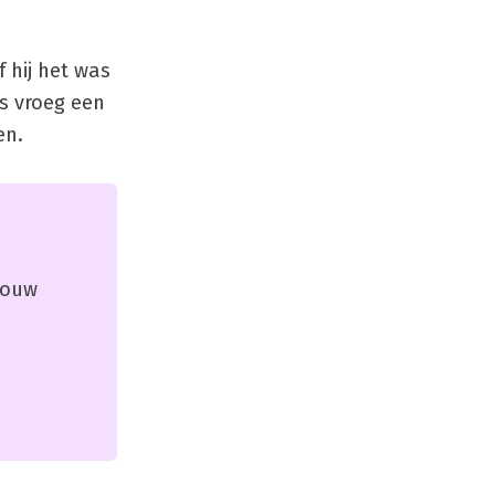
 hij het was
s vroeg een
en.
 jouw