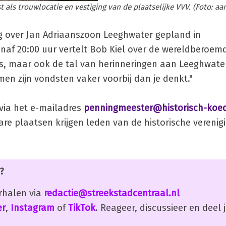
 als trouwlocatie en vestiging van de plaatselijke VVV. (Foto: aa
g over Jan Adriaanszoon Leeghwater gepland in
f 20:00 uur vertelt Bob Kiel over de wereldberoemde
es, maar ook de tal van herinneringen aan Leeghwate
en zijn vondsten vaker voorbij dan je denkt."
via het e-mailadres
penningmeester@historisch-koedi
bare plaatsen krijgen leden van de historische verenig
?
erhalen via
redactie@streekstadcentraal.nl
er
,
Instagram
of
TikTok
. Reageer, discussieer en deel