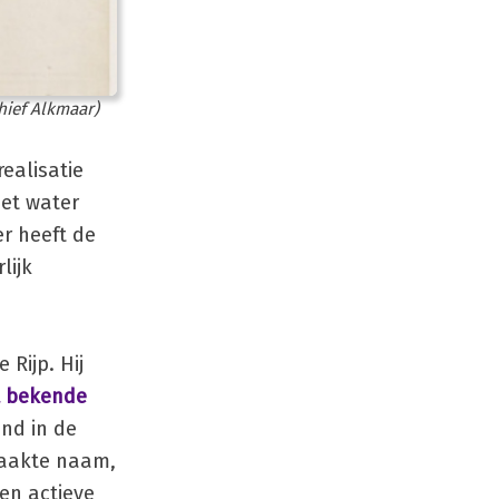
hief Alkmaar)
ealisatie
Het water
r heeft de
lijk
Rijp. Hij
t bekende
nd in de
maakte naam,
en actieve