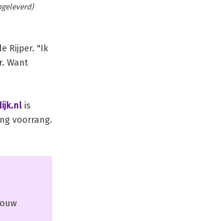
ngeleverd)
 Rijper. "Ik
r. Want
jk.nl
is
ing voorrang.
 jouw