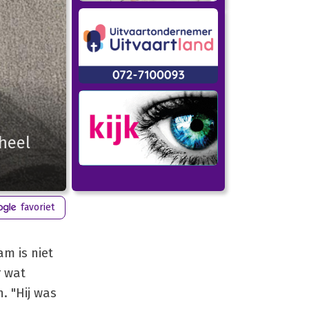
 heel
favoriet
m is niet
r wat
. "Hij was