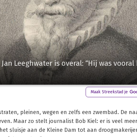
r Jan Leeghwater is overal: “Hij was vooral
Maak Streekstad je
straten, pleinen, wegen en zelfs een zwembad. De naa
ven. Maar zo stelt journalist Bob Kiel: er is veel mee
het sluisje aan de Kleine Dam tot aan droogmakerijen