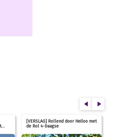
[VERSLAG] Rollend door Heiloo met
[VERSLAG] K
t
de Rol 4-Daagse
hún favorie
speeltuin