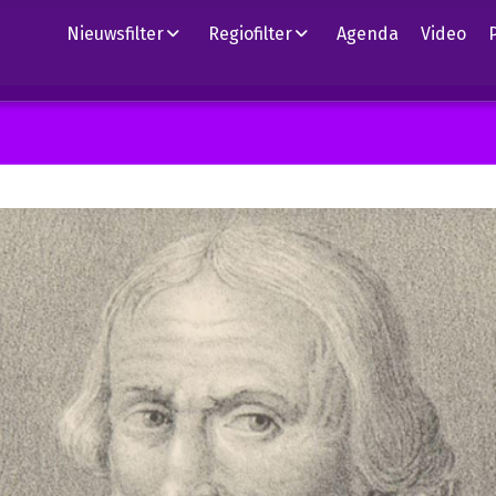
Nieuwsfilter
Regiofilter
Agenda
Video