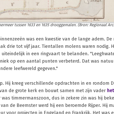
hermeer tussen 1633 en 1635 drooggemalen. (Bron: Regionaal Arc
binnenzeeën was een kwestie van de lange adem. De r
k drie tot vijf jaar. Tientallen molens waren nodig. 
iteindelijk in een ringvaart te belanden. "Leeghwate
ek op een aantal punten verbeterd. Dat was natuur
ndere leefwereld gegeven."
. Hij kreeg verschillende opdrachten in en rondom De 
g van de grote kerk en bouwt samen met zijn vader
he
r was timmermanszoon, dus in zekere zin was hij beke
van de Beemster werd hij een beroemde Rijper. Hij 
ur voor projecten in Engeland en Frankrijk. Het was e