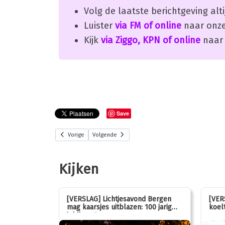
Volg de laatste berichtgeving alti
Luister
via FM of online
naar onze
Kijk
via Ziggo, KPN of online
naar 
Save
Vorige
Volgende
Kijken
stemmen op
[VERSLAG] Lichtjesavond Bergen
[VER
mag kaarsjes uitblazen: 100 jarig
koelt
jubileum!