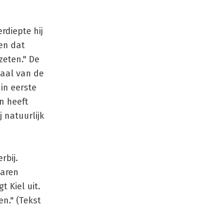
rdiepte hij
en dat
zeten." De
haal van de
in eerste
n heeft
 natuurlijk
rbij.
jaren
 Kiel uit.
n." (Tekst