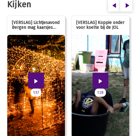
Kijken
[VERSLAG] Lichtjesavond
[VERSLAG] Koppie onder
Bergen mag kaarsjes
voor koelte bij de JOL
uitblazen: 100 jarig
jubileum!
1:57
1:28