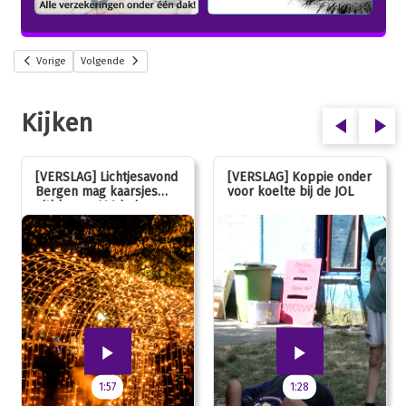
Vorige
Volgende
Kijken
[VERSLAG] Lichtjesavond
[VERSLAG] Koppie onder
Bergen mag kaarsjes
voor koelte bij de JOL
uitblazen: 100 jarig
jubileum!
1:57
1:28