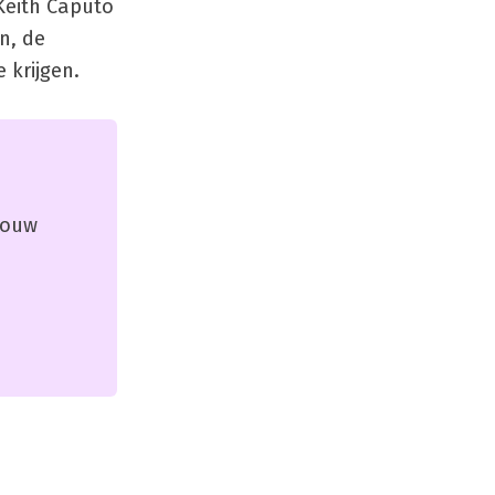
 Keith Caputo
n, de
 krijgen.
 jouw