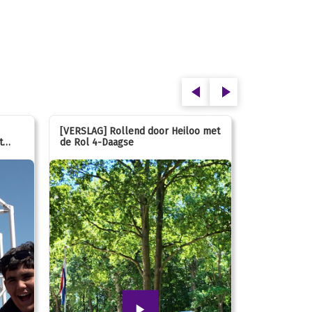
[VERSLAG] Rollend door Heiloo met
[VERSLAG] K
t
de Rol 4-Daagse
hún favorie
speeltuin