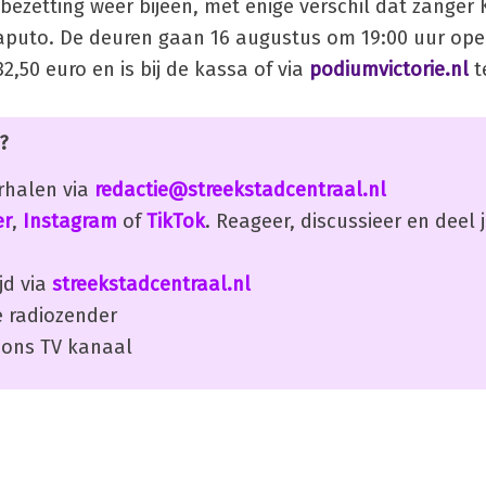
 bezetting weer bijeen, met enige verschil dat zanger
Caputo. De deuren gaan 16 augustus om 19:00 uur ope
2,50 euro en is bij de kassa of via
podiumvictorie.nl
te
?
erhalen via
redactie@streekstadcentraal.nl
er
,
Instagram
of
TikTok
. Reageer, discussieer en deel
jd via
streekstadcentraal.nl
 radiozender
ons TV kanaal