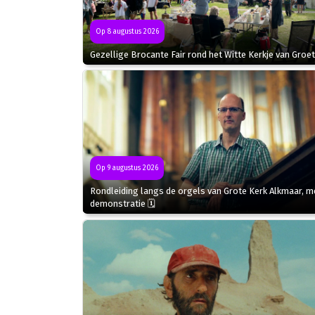
Op 8 augustus 2026
Gezellige Brocante Fair rond het Witte Kerkje van Groet
Op 9 augustus 2026
Rondleiding langs de orgels van Grote Kerk Alkmaar, m
demonstratie 🗓