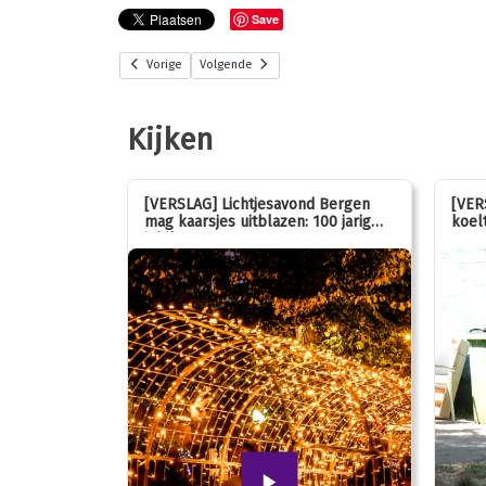
Save
Vorige
Volgende
Kijken
stemmen op
[VERSLAG] Lichtjesavond Bergen
[VER
mag kaarsjes uitblazen: 100 jarig
koelt
jubileum!