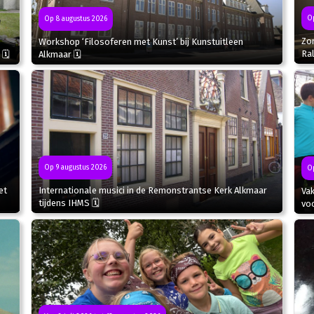
Op
Op 8 augustus 2026
Zo
Workshop ‘Filosoferen met Kunst’ bij Kunstuitleen
Ral
 🗓
Alkmaar 🗓
Op 9 augustus 2026
Op
et
Internationale musici in de Remonstrantse Kerk Alkmaar
Va
tijdens IHMS 🗓
voo