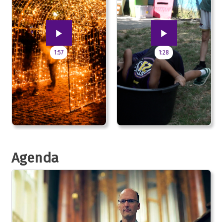
1:57
1:28
Agenda