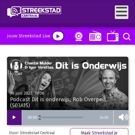
Jouw Streekstad Live
16 juni 2022, 19:36
Podcast Dit is onderwijs; Rob Overpelt
(S03A15)
24:39
00
:
00
Door: Streekstad Centraal
Maak Streekstad je