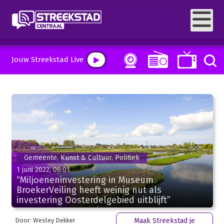
Jouw Streekstad Live
Gemeente, Kunst & Cultuur, Politiek
1 juni 2022, 06:01
“Miljoeneninvestering in Museum
BroekerVeiling heeft weinig nut als
investering Oosterdelgebied uitblijft”
Door: Wesley Dekker
Maak Streekstad je