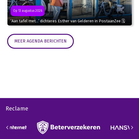
Op 13 augustus 2026
‘Aan tafel met…’ dichteres Esther van Gelderen in PostaanZee 🗓
MEER AGENDA BERICHTEN
Reclame