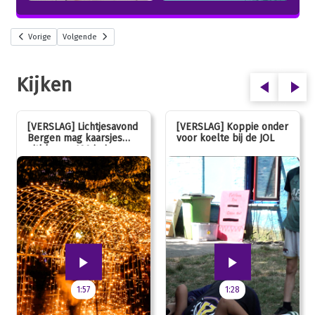
Vorige
Volgende
Kijken
[VERSLAG] Lichtjesavond
[VERSLAG] Koppie onder
Bergen mag kaarsjes
voor koelte bij de JOL
uitblazen: 100 jarig
jubileum!
1:57
1:28