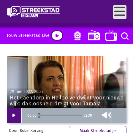
Jouw Streekstad Live
29 mei 2022, 20:37
Het Caendorp in Heiloo verdwijnt voor nieuwe
wijk: dakloosheid dreigt voor Tamara
02:38
00
:
00
Door: Robin Korving
Maak Streekstad je