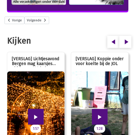
Vorige
Volgende
Kijken
[VERSLAG] Lichtjesavond
[VERSLAG] Koppie onder
Bergen mag kaarsjes
voor koelte bij de JOL
uitblazen: 100 jarig
jubileum!
1:57
1:28