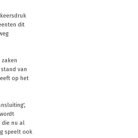
rkeersdruk
enten dit
 weg
n zaken
 stand van
eeft op het
sluiting',
 wordt
 die nu al
ng speelt ook