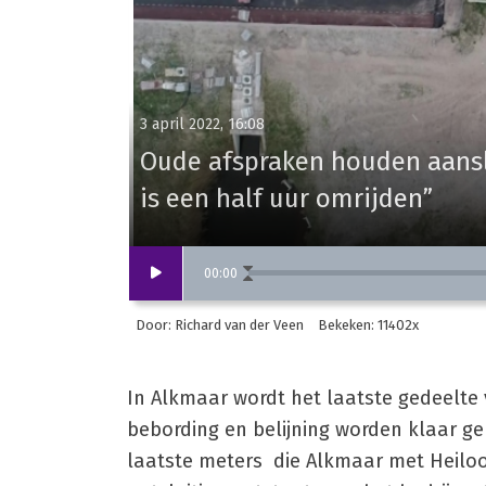
3 april 2022, 16:08
Oude afspraken houden aansl
is een half uur omrijden”
00
:
00
Door: Richard van der Veen
Bekeken: 11402x
In Alkmaar wordt het laatste gedeelte v
bebording en belijning worden klaar gem
laatste meters die Alkmaar met Heilo