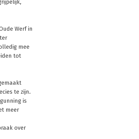
ijpelijk,
Oude Werf in
ter
olledig mee
eiden tot
fgemaakt
cies te zijn.
rgunning is
et meer
praak over