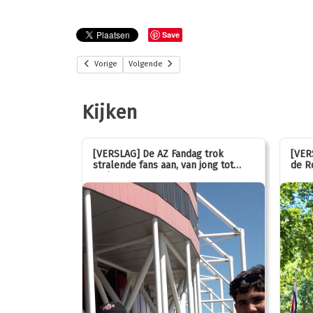
Save
Vorige
Volgende
Kijken
stemmen op
[VERSLAG] De AZ Fandag trok
[VER
stralende fans aan, van jong tot
de R
oud!