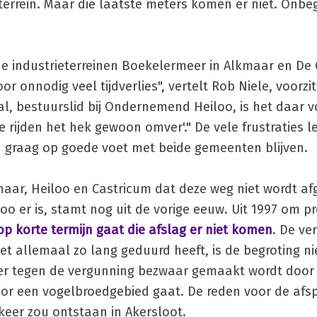
terrein. Maar die laatste meters komen er niet. Onbegr
e industrieterreinen Boekelermeer in Alkmaar en De 
or onnodig veel tijdverlies", vertelt Rob Niele, voorzit
 bestuurslid bij Ondernemend Heiloo, is het daar v
 rijden het hek gewoon omver'." De vele frustraties l
graag op goede voet met beide gemeenten blijven.
aar, Heiloo en Castricum dat deze weg niet wordt a
oo er is, stamt nog uit de vorige eeuw. Uit 1997 om pre
op korte termijn gaat die afslag er niet komen
. De ve
 allemaal zo lang geduurd heeft, is de begroting ni
t er tegen de vergunning bezwaar gemaakt wordt door
oor een vogelbroedgebied gaat. De reden voor de afs
keer zou ontstaan in Akersloot.