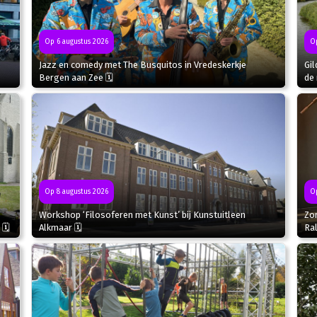
Op 6 augustus 2026
Op
Jazz en comedy met The Busquitos in Vredeskerkje
Gil
Bergen aan Zee 🗓
de 
Op
Op 8 augustus 2026
Zo
Workshop ‘Filosoferen met Kunst’ bij Kunstuitleen
Ral
 🗓
Alkmaar 🗓