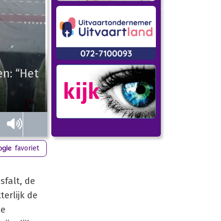
n: “Het
favoriet
sfalt, de
erlijk de
ke