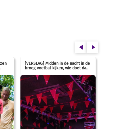
ezen
[VERSLAG] Midden in de nacht in de
[INFO] Hoe g
kroeg voetbal kijken, wie doet dan
met de mass
nou?