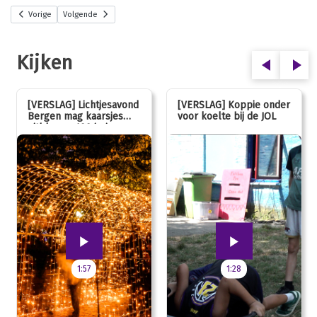
Vorige
Volgende
Kijken
[VERSLAG] Lichtjesavond
[VERSLAG] Koppie onder
Bergen mag kaarsjes
voor koelte bij de JOL
uitblazen: 100 jarig
jubileum!
1:57
1:28