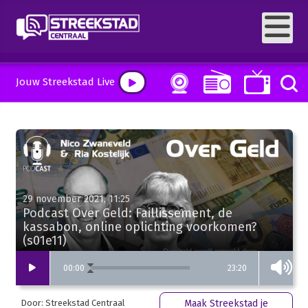
Jouw Streekstad Live
29 november 2021, 11:25
Podcast Over Geld: Faillissement, de
kassabon, online oplichting voorkomen?
(s01e11)
23:20
00
:
00
Door: Streekstad Centraal
Maak Streekstad je