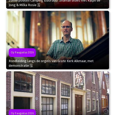
Zomerpodium Camping Eldorado: Shaman blues met Ralph de
Jong & Milka Rosie 🗓
Op 9 augustus 2026
Rondleiding langs de orgels van Grote Kerk Alkmaar, met
demonstratie 🗓
Op 9 augustus 2026