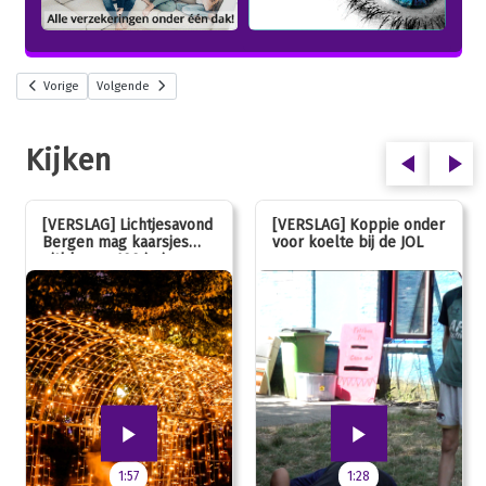
Vorige
Volgende
Kijken
[VERSLAG] Lichtjesavond
[VERSLAG] Koppie onder
Bergen mag kaarsjes
voor koelte bij de JOL
uitblazen: 100 jarig
jubileum!
1:57
1:28