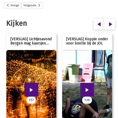
Vorige
Volgende
Kijken
[VERSLAG] Lichtjesavond
[VERSLAG] Koppie onder
Bergen mag kaarsjes
voor koelte bij de JOL
uitblazen: 100 jarig
jubileum!
1:57
1:28