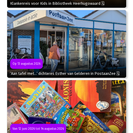
Klankenreis voor Kids in Bibliotheek Heerhugowaard 🗓
Op 13 augustus 2026
‘Aan tafel met…’ dichteres Esther van Gelderen in PostaanZee 🗓
Van 12 juni 2026 tot 14 augustus 2026