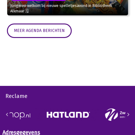
Jongeren welkom bij nieuwe spelletjesavond in Bibliotheek
Alkmaar 🗓
MEER AGENDA BERICHTEN
Reclame
Adresgegevens