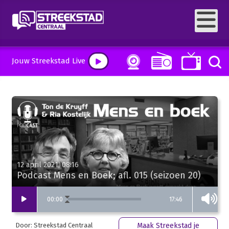
Jouw Streekstad Live
12 april 2021, 08:16
Podcast Mens en Boek; afl. 015 (seizoen 20)
17:46
00
:
00
Door: Streekstad Centraal
Maak Streekstad je