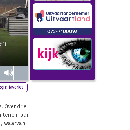
en
favoriet
. Over drie
nterrein aan
n’, waarvan