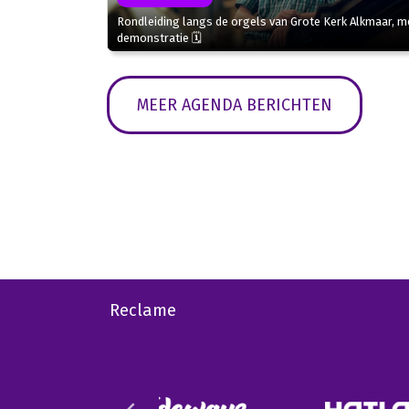
Rondleiding langs de orgels van Grote Kerk Alkmaar, m
demonstratie 🗓
MEER AGENDA BERICHTEN
Reclame