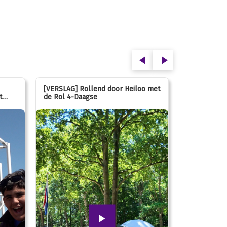
[VERSLAG] Rollend door Heiloo met
[VERSLAG] K
t
de Rol 4-Daagse
hún favorie
speeltuin