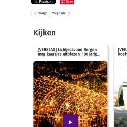
Save
Vorige
Volgende
Kijken
stemmen op
[VERSLAG] Lichtjesavond Bergen
[VER
mag kaarsjes uitblazen: 100 jarig
koelt
jubileum!