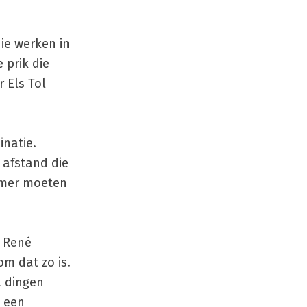
ie werken in
 prik die
 Els Tol
inatie.
 afstand die
amer moeten
. René
m dat zo is.
l dingen
n een