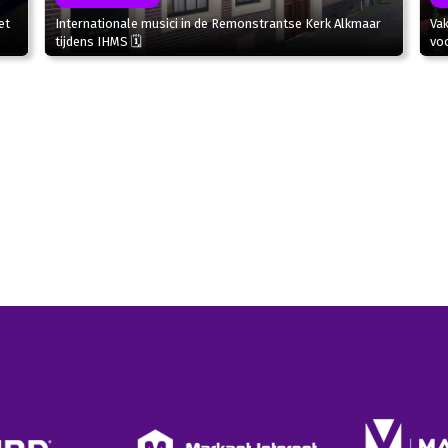
et
Internationale musici in de Remonstrantse Kerk Alkmaar
Va
tijdens IHMS 🗓
voo