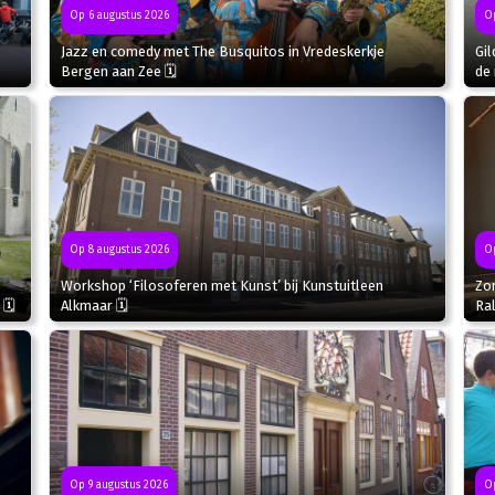
Op 6 augustus 2026
Op
Jazz en comedy met The Busquitos in Vredeskerkje
Gil
Bergen aan Zee 🗓
de 
Op
Op 8 augustus 2026
Zo
Workshop ‘Filosoferen met Kunst’ bij Kunstuitleen
Ral
 🗓
Alkmaar 🗓
Op 9 augustus 2026
Op