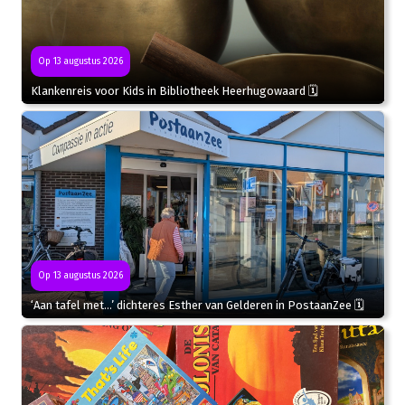
Op 13 augustus 2026
Klankenreis voor Kids in Bibliotheek Heerhugowaard 🗓
Op 13 augustus 2026
‘Aan tafel met…’ dichteres Esther van Gelderen in PostaanZee 🗓