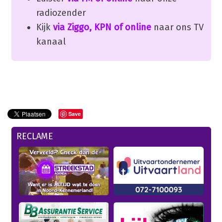
radiozender
Kijk
via Ziggo, KPN of online
naar ons TV
kanaal
Save
RECLAME