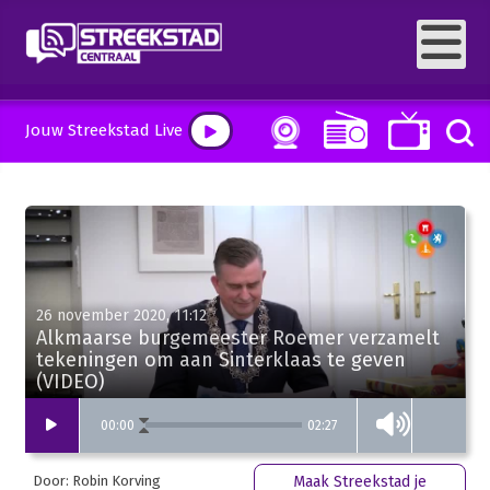
Jouw Streekstad Live
26 november 2020, 11:12
Alkmaarse burgemeester Roemer verzamelt
tekeningen om aan Sinterklaas te geven
(VIDEO)
02:27
00
:
00
Door: Robin Korving
Maak Streekstad je