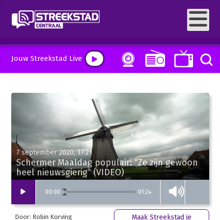
Jouw Streekstad Live
7 september 2020, 17:21
Schermer Maaldag populair: “Ze zijn gewoon
heel nieuwsgierig” (VIDEO)
01:24
00
:
00
Door: Robin Korving
Maak Streekstad je