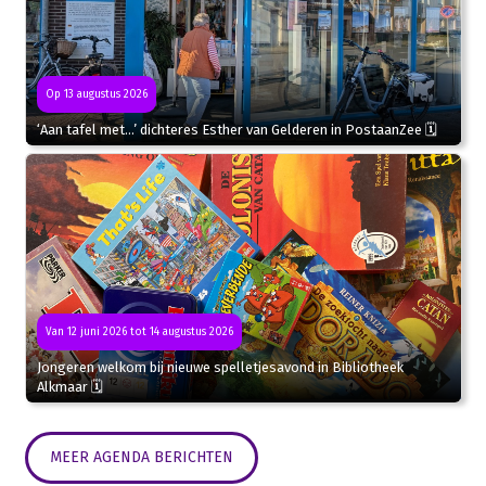
Op 13 augustus 2026
‘Aan tafel met…’ dichteres Esther van Gelderen in PostaanZee 🗓
Van 12 juni 2026 tot 14 augustus 2026
Jongeren welkom bij nieuwe spelletjesavond in Bibliotheek
Alkmaar 🗓
MEER AGENDA BERICHTEN