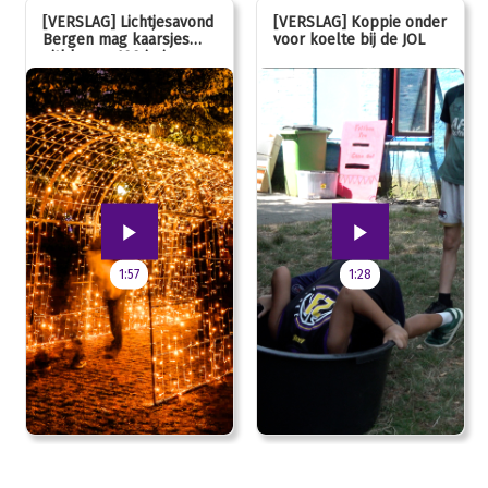
[VERSLAG] Lichtjesavond
[VERSLAG] Koppie onder
Bergen mag kaarsjes
voor koelte bij de JOL
uitblazen: 100 jarig
jubileum!
1:57
1:28