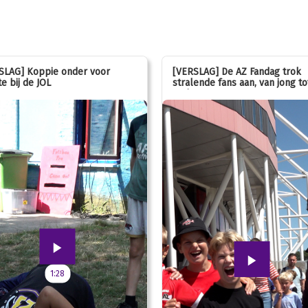
SLAG] Koppie onder voor
[VERSLAG] De AZ Fandag trok
e bij de JOL
stralende fans aan, van jong to
oud!
1:28