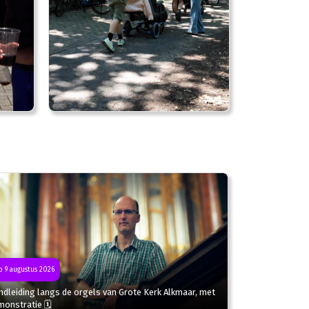
 9 augustus 2026
dleiding langs de orgels van Grote Kerk Alkmaar, met
monstratie 🗓