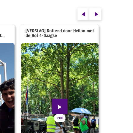
[VERSLAG] Rollend door Heiloo met
[VERSLAG] K
t
de Rol 4-Daagse
hún favorie
speeltuin
1:06