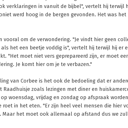
verklaringen in vanuit de bijbel", vertelt hij terwijl 
mmoniet werd hoog in de bergen gevonden. Het was het 
n vooral om de verwondering. "Je vindt hier geen coll
ls het een beetje voddig is", vertelt hij terwijl hij er 
pakt. "Het moet niet vers geprepareerd zijn, er moet ee
ering. Je komt hier om je te verbazen."
ng van Corbee is het ook de bedoeling dat er andere
et Raadhuisje zoals lezingen met diner en huiskamer
 op woensdag, vrijdag en zondag op afspraak worden
 roet in het eten. "Er zijn heel veel mensen die hier 
n. Maar het moet ook allemaal op afstand dus we zul