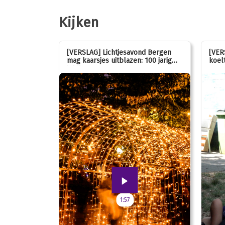
Kijken
stemmen op
[VERSLAG] Lichtjesavond Bergen
[VER
mag kaarsjes uitblazen: 100 jarig
koelt
jubileum!
1:57