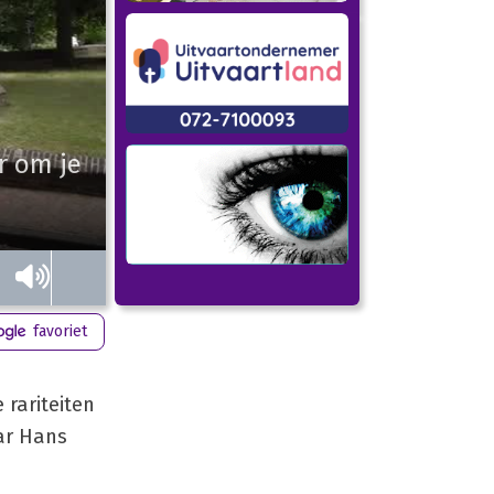
r om je
favoriet
 rariteiten
aar Hans