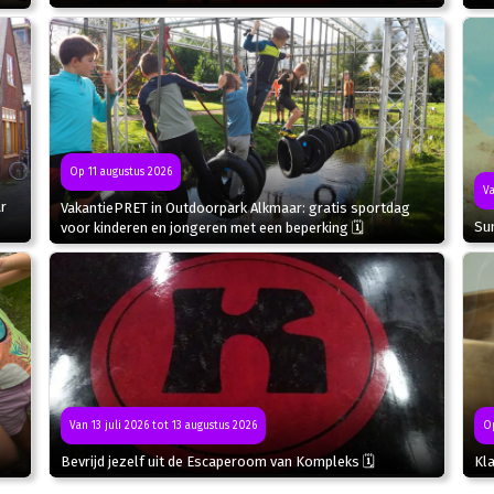
Op 11 augustus 2026
Va
r
VakantiePRET in Outdoorpark Alkmaar: gratis sportdag
Sun
voor kinderen en jongeren met een beperking 🗓
Van 13 juli 2026 tot 13 augustus 2026
Op
Bevrijd jezelf uit de Escaperoom van Kompleks 🗓
Kla