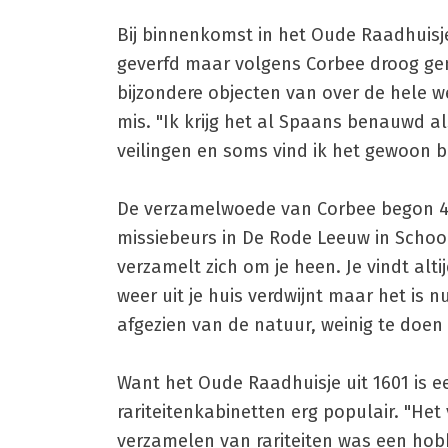
Bij binnenkomst in het Oude Raadhuisje 
geverfd maar volgens Corbee droog geno
bijzondere objecten van over de hele we
mis. "Ik krijg het al Spaans benauwd al
veilingen en soms vind ik het gewoon bij
De verzamelwoede van Corbee begon 42 
missiebeurs in De Rode Leeuw in Schoor
verzamelt zich om je heen. Je vindt alti
weer uit je huis verdwijnt maar het is 
afgezien van de natuur, weinig te doen is,
Want het Oude Raadhuisje uit 1601 is e
rariteitenkabinetten erg populair. "Het
verzamelen van rariteiten was een hobb