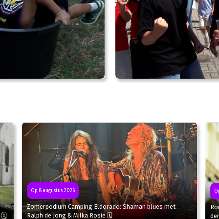
Op 8 augustus 2026
Op
Zomerpodium Camping Eldorado: Shaman blues met
Ron
Ralph de Jong & Milka Rosie 🗓
 🗓
de