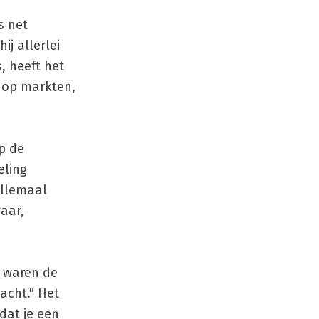
s net
j allerlei
, heeft het
r op markten,
p de
eling
 allemaal
waar,
w waren de
wacht." Het
dat je een