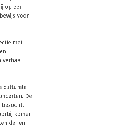
hij op een
bewijs voor
ectie met
een
n verhaal
 culturele
concerten. De
 bezocht.
voorbij komen
len de rem