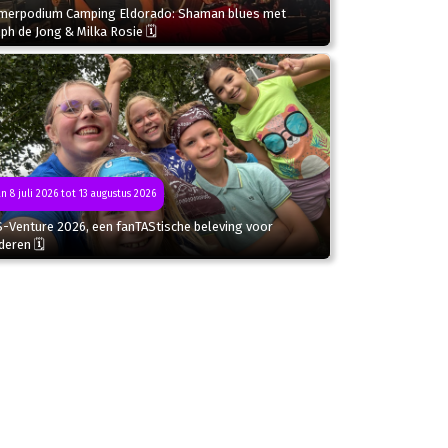
merpodium Camping Eldorado: Shaman blues met
ph de Jong & Milka Rosie 🗓
n 8 juli 2026 tot 13 augustus 2026
S-Venture 2026, een fanTAStische beleving voor
deren 🗓