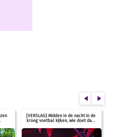
ezen
[VERSLAG] Midden in de nacht in de
[INFO] Hoe g
kroeg voetbal kijken, wie doet dan
met de mass
nou?