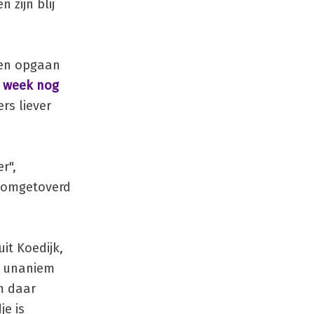
 zijn blij
men opgaan
e week nog
rs liever
r",
s omgetoverd
it Koedijk,
d unaniem
m daar
je is