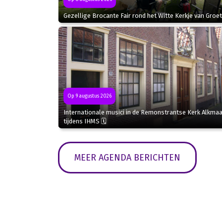
Gezellige Brocante Fair rond het Witte Kerkje van Groet
Op 9 augustus 2026
Internationale musici in de Remonstrantse Kerk Alkmaa
tijdens IHMS 🗓
MEER AGENDA BERICHTEN