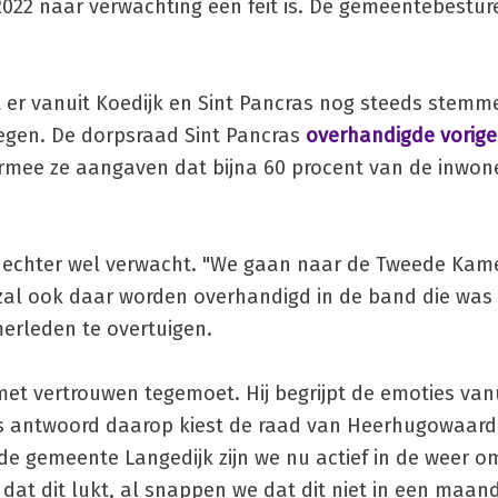
022 naar verwachting een feit is. De gemeentebesturen
at er vanuit Koedijk en Sint Pancras nog steeds stem
egen. De dorpsraad Sint Pancras
overhandigde vorig
rmee ze aangaven dat bijna 60 procent van de inwone
e echter wel verwacht. "We gaan naar de Tweede Kame
e zal ook daar worden overhandigd in de band die wa
erleden te overtuigen.
t vertrouwen tegemoet. Hij begrijpt de emoties vanu
ls antwoord daarop kiest de raad van Heerhugowaar
de gemeente Langedijk zijn we nu actief in de weer o
 dat dit lukt, al snappen we dat dit niet in een maand