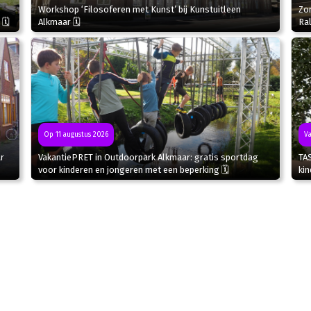
Zo
Workshop ‘Filosoferen met Kunst’ bij Kunstuitleen
Ral
 🗓
Alkmaar 🗓
Va
Op 11 augustus 2026
r
TA
VakantiePRET in Outdoorpark Alkmaar: gratis sportdag
kin
voor kinderen en jongeren met een beperking 🗓