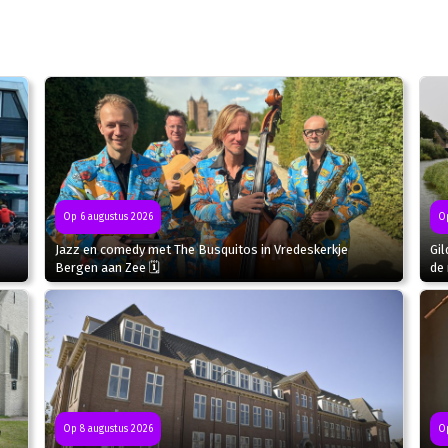
Op 6 augustus 2026
Op
Jazz en comedy met The Busquitos in Vredeskerkje
Gil
Bergen aan Zee 🗓
de 
Op
Op 8 augustus 2026