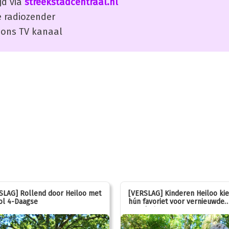
jd via
streekstadcentraal.nl
 radiozender
ons TV kanaal
SLAG] Rollend door Heiloo met
[VERSLAG] Kinderen Heiloo ki
ol 4-Daagse
hún favoriet voor vernieuwde
speeltuin