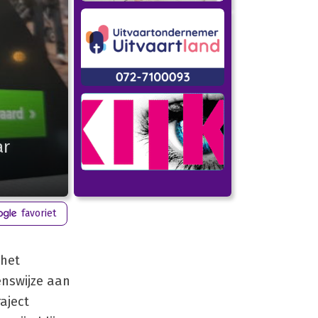
ar
favoriet
 het
nswijze aan
aject