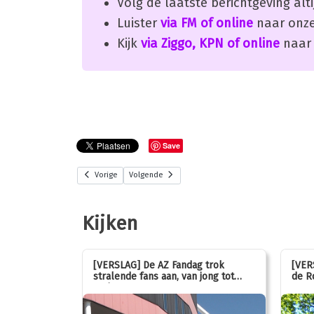
Volg de laatste berichtgeving alti
Luister
via FM of online
naar onze
Kijk
via Ziggo, KPN of online
naar 
Save
Vorige
Volgende
Kijken
stemmen op
[VERSLAG] De AZ Fandag trok
[VER
stralende fans aan, van jong tot
de R
oud!