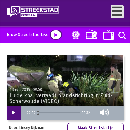
Jouw Streekstad Live
18 juli 2019, 09:50
Luide knal verraadt brandstichting in Zuid-
Scharwoude (VIDEO)
00:32
00
:
00
Door: Linsey Dijkman
Maak Streekstad je