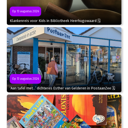
Op 13 augustus 2026
Klankenreis voor Kids in Bibliotheek Heerhugowaard 🗓
Op 13 augustus 2026
‘Aan tafel met…’ dichteres Esther van Gelderen in PostaanZee 🗓